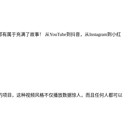
满了故事！ 从YouTube到抖音，从Instagram到小红
频的项目，这种视频风格不仅播放数据惊人，而且任何人都可以