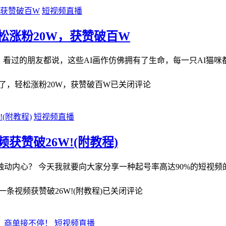
短视频直播
松涨粉20W，获赞破百W
过的朋友都说，这些AI画作仿佛拥有了生命，每一只AI猫咪都有属于充
了，轻松涨粉20W，获赞破百W
已关闭评论
短视频直播
获赞破26W!(附教程)
动内心？ 今天我就要向大家分享一种起号率高达90%的短视
条视频获赞破26W!(附教程)
已关闭评论
短视频直播