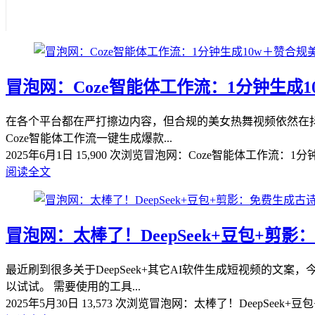
冒泡网：Coze智能体工作流：1分钟生成
在各个平台都在严打擦边内容，但合规的美女热舞视频依然在抖
Coze智能体工作流一键生成爆款...
2025年6月1日
15,900 次浏览
冒泡网：Coze智能体工作流：1
阅读全文
冒泡网：太棒了！DeepSeek+豆包+剪
最近刷到很多关于DeepSeek+其它AI软件生成短视频的
以试试。 需要使用的工具...
2025年5月30日
13,573 次浏览
冒泡网：太棒了！DeepSeek+