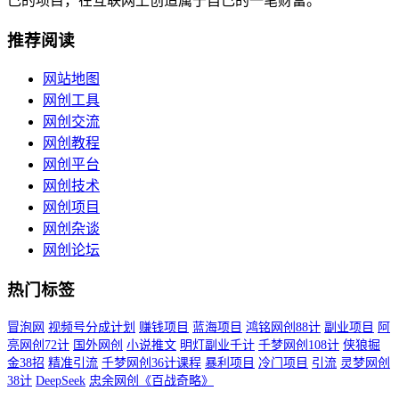
己的项目，在互联网上创造属于自己的一笔财富。
推荐阅读
网站地图
网创工具
网创交流
网创教程
网创平台
网创技术
网创项目
网创杂谈
网创论坛
热门标签
冒泡网
视频号分成计划
赚钱项目
蓝海项目
鸿铭网创88计
副业项目
阿
亮网创72计
国外网创
小说推文
明灯副业千计
千梦网创108计
侠狼掘
金38招
精准引流
千梦网创36计课程
暴利项目
冷门项目
引流
灵梦网创
38计
DeepSeek
忠余网创《百战奇略》