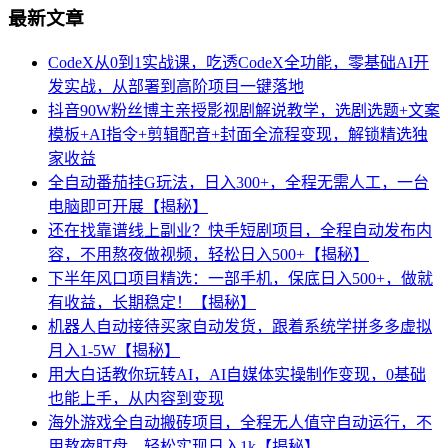
最新文章
CodeX从0到1实战课，吃透CodeX全功能，零基础AI开
发实战，从部署到高阶项目一键落地
抖音90W粉丝博主亲授影视剧解说教学，选剧选题+文案
模板+AI指令+剪辑配音+封面全流程变现，解锁精选独
家收益
全自动番茄挂G玩法，日入300+，全程无需人工，一台
电脑即可开展【揭秘】
还在找靠谱线上副业？快手短剧项目，全程自动发布内
容，不用熬夜做视频，轻松日入500+【揭秘】
下半年风口项目精选：一部手机，保底日入500+，做就
有收益，长期稳定！【揭秘】
机器人自动接待买家自动发货，跟着系统学拼多多虚拟
月入1-5W【揭秘】
用大白话教你玩转AI，AI自媒体实操制作变现，0基础
也能上手，从内容到变现
海外游戏全自动搬砖项目，全程无人值守自动运行，不
用熬夜盯盘，轻松实现日入1k【揭秘】