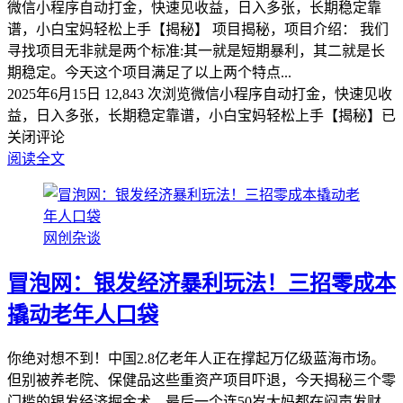
微信小程序自动打金，快速见收益，日入多张，长期稳定靠
谱，小白宝妈轻松上手【揭秘】 项目揭秘，项目介绍： 我们
寻找项目无非就是两个标准:其一就是短期暴利，其二就是长
期稳定。今天这个项目满足了以上两个特点...
2025年6月15日
12,843 次浏览
微信小程序自动打金，快速见收
益，日入多张，长期稳定靠谱，小白宝妈轻松上手【揭秘】
已
关闭评论
阅读全文
网创杂谈
冒泡网：银发经济暴利玩法！三招零成本
撬动老年人口袋
你绝对想不到！中国2.8亿老年人正在撑起万亿级蓝海市场。
但别被养老院、保健品这些重资产项目吓退，今天揭秘三个零
门槛的银发经济掘金术，最后一个连50岁大妈都在闷声发财。