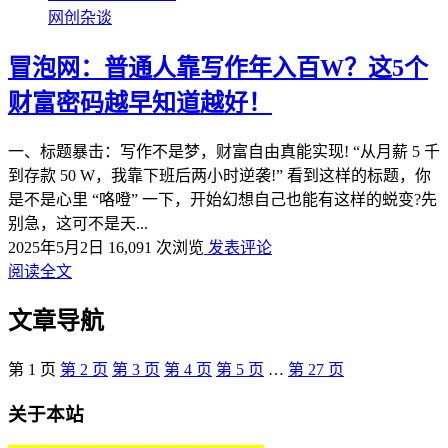
网创杂谈
冒泡网：普通人靠写作年入百W？这5个
财富密码越早知道越好！
一、标题暴击：写作不是梦，财富自由真能实现! “从月薪 5 千
到存款 50 W，我靠下班后两小时逆袭!” 看到这样的标题，你
是不是心里 “咯噔” 一下，开始幻想自己也能有这样的蜕变?先
别急，这可不是天...
2025年5月2日
16,091 次浏览
发表评论
阅读全文
文章导航
第
1
页
第
2
页
第
3
页
第
4
页
第
5
页
…
第
27
页
关于本站