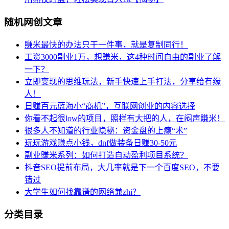
随机网创文章
賺米最快的办法只干一件事，就是复制同行！
工资3000副业1万，想賺米，这4种时间自由的副业了解
一下？
立即变现的思维玩法，新手快速上手打法，分享给有缘
人！
日赚百元蓝海小“商机”，互联网创业的内容选择
你看不起很low的项目，照样有大把的人，在闷声賺米！
很多人不知道的行业隐秘：资金盘的上瘾“术”
玩玩游戏赚点小钱，dnf做装备日赚30-50元
副业賺米系列：如何打造自动盈利项目系统？
抖音SEO提前布局，大几率就是下一个百度SEO，不要
错过
大学生如何找靠谱的网络兼zhi？
分类目录