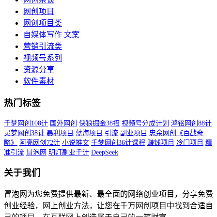
网创项目
网创项目类
自媒体写作 文案
营销引流类
视频号系列
资源分享
软件素材
热门标签
千梦网创108计
国外网创
侠狼掘金38招
视频号分成计划
鸿铭网创88计
灵梦网创38计
暴利项目
蓝海项目
引流
副业项目
忠余网创《百战奇
略》
阿亮网创72计
小说推文
千梦网创36计课程
赚钱项目
冷门项目
精
准引流
冒泡网
明灯副业千计
DeepSeek
关于我们
冒泡网为您免费提供最新、最全面的网络创业项目，分享免费
创业经验，网上创业方法，让您在千万网创项目中找到合适自