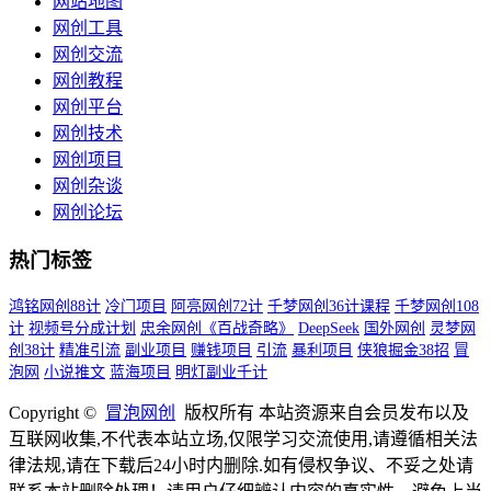
网站地图
网创工具
网创交流
网创教程
网创平台
网创技术
网创项目
网创杂谈
网创论坛
热门标签
鸿铭网创88计
冷门项目
阿亮网创72计
千梦网创36计课程
千梦网创108
计
视频号分成计划
忠余网创《百战奇略》
DeepSeek
国外网创
灵梦网
创38计
精准引流
副业项目
赚钱项目
引流
暴利项目
侠狼掘金38招
冒
泡网
小说推文
蓝海项目
明灯副业千计
Copyright ©
冒泡网创
版权所有 本站资源来自会员发布以及
互联网收集,不代表本站立场,仅限学习交流使用,请遵循相关法
律法规,请在下载后24小时内删除.如有侵权争议、不妥之处请