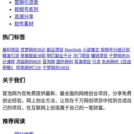
营销引流类
视频号系列
资源分享
软件素材
热门标签
暴利项目
灵梦网创38计
副业项目
DeepSeek
小说推文
视频号分成计划
精准引流
侠狼掘金38招
明灯副业千计
冷门项目
赚钱项目
千梦网创36
计课程
鸿铭网创88计
冒泡网
国外网创
蓝海项目
引流
忠余网创《百战
奇略》
阿亮网创72计
千梦网创108计
关于我们
冒泡网为您免费提供最新、最全面的网络创业项目，分享免费
创业经验，网上创业方法，让您在千万网创项目中找到合适自
己的项目，在互联网上创造属于自己的一笔财富。
推荐阅读