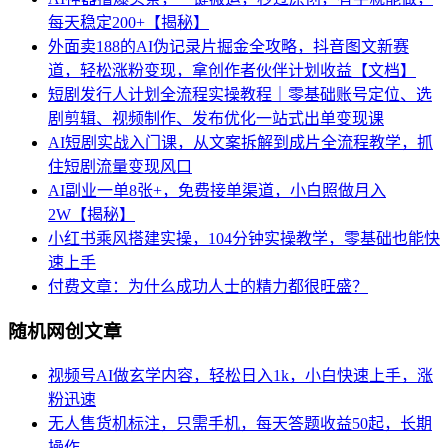
每天稳定200+【揭秘】
外面卖188的AI伪记录片掘金全攻略，抖音图文新赛
道，轻松涨粉变现，拿创作者伙伴计划收益【文档】
短剧发行人计划全流程实操教程｜零基础账号定位、选
剧剪辑、视频制作、发布优化一站式出单变现课​
AI短剧实战入门课，从文案拆解到成片全流程教学，抓
住短剧流量变现风口
AI副业一单8张+，免费接单渠道，小白照做月入
2W【揭秘】
小红书乘风搭建实操，104分钟实操教学，零基础也能快
速上手
付费文章：为什么成功人士的精力都很旺盛？
随机网创文章
视频号AI做玄学内容，轻松日入1k，小白快速上手，涨
粉迅速
无人售货机标注，只需手机，每天答题收益50起，长期
操作