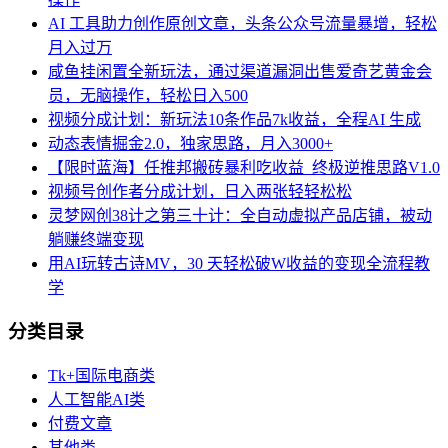
AI 工具助力创作原创文章，头条公众号流量暴增，轻松
月入过万
咸鱼挂闲置全新玩法，通过渠道漏洞出售爱奇艺黄金会
员，无脑操作，轻松日入500
视频分成计划：新玩法10条作品7k收益，全程AI 生成
动态表情掘金2.0，独家思路，月入3000+
【限时蓝海】任推邦搬砖暴利吃收益_终极逆推思路V1.0
视频号创作者分成计划，日入两张轻轻松松
灵梦网创38计之第三十计：全自动虚拟产品店铺，被动
躺赚终端变现
用AI玩转古诗MV，30 天轻松破W收益的变现全流程教
学
分类目录
Tk+国际电商类
人工智能AI类
付费文章
其他类