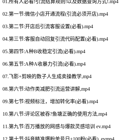
01.所有人必看!引流结算规则!以及数据查询方式!.mp4
02.第一节:微信小店开通流程(引流必须开店).mp4
03.第二节:开店后引流客服设置(必看).mp4
04.第三节:客服自动回复引流代码配置(必看).mp4
05.第四节:A种B收稳定引流(必看).mp4
06.第五节:A种A收暴力引流(必看).mp4
07.飞影+剪映的数子人生成卖操教学,mp4
08.第六节:动作类减肥引流运营讲解,mp4
09.第七节:视频标注，增加转化率(必看).mp4
10.第八节:评论区被吞?鱼塘正确的使用方法,mp4
11.第九节:百万播放的网感与爆款灵感培训 ev.mp4
12.第十节:抖音精准爆粉单号日+100粉(必看)_evmp4