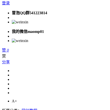
登录
冒泡QQ群541223814
我的微信maomp01
赞
0
赏
分享
A+