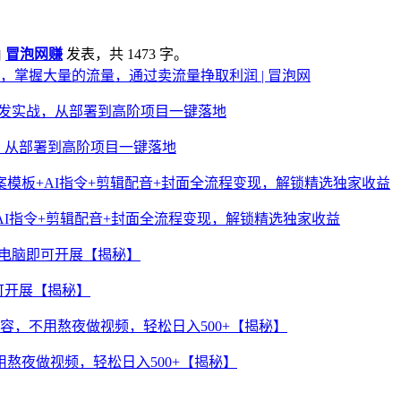
由
冒泡网赚
发表，共 1473 字。
，掌握大量的流量，通过卖流量挣取利润 | 冒泡网
实战，从部署到高阶项目一键落地
AI指令+剪辑配音+封面全流程变现，解锁精选独家收益
可开展【揭秘】
熬夜做视频，轻松日入500+【揭秘】