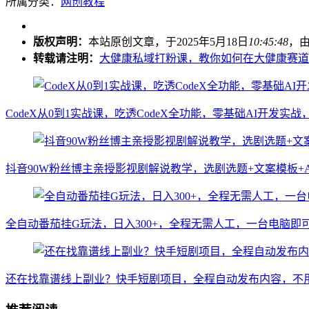
所属分类：
网创教程
版权声明：
本站原创文章，于2025年5月18日
10:45:48
，
转载请注明：
大健康私域打粉课，​教你如何在大健康赛道
CodeX从0到1实战课，吃透CodeX全功能，零基础AI开发
抖音90W粉丝博主亲授影视剧解说教学，选剧选题+文案模板+
全自动番茄挂G玩法，日入300+，全程无需人工，一台电脑即
还在找靠谱线上副业？快手短剧项目，全程自动发布内容，不用