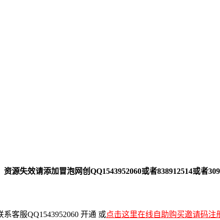
加冒泡网创QQ1543952060或者838912514或者30916
QQ1543952060 开通 或
点击这里在线自助购买邀请码注