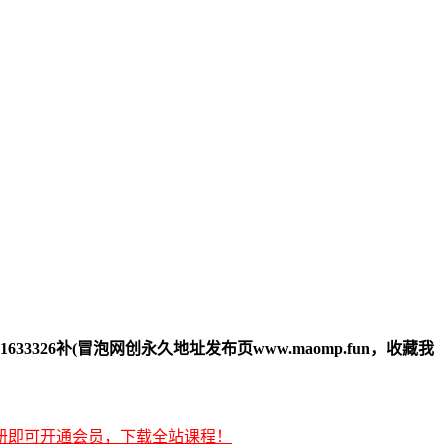
33326补(冒泡网创永久地址发布页www.maomp.fun，收藏我
册即可开通会员，下载全站课程！