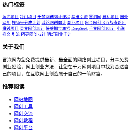
热门标签
蓝海项目
冷门项目
千梦网创36计课程
精准引流
冒泡网
暴利项目
国外
网创
视频号分成计划
鸿铭网创88计
副业项目
忠余网创《百战奇略》
赚钱项目
灵梦网创38计
侠狼掘金38招
DeepSeek
千梦网创108计
小说
推文
引流
阿亮网创72计
明灯副业千计
关于我们
冒泡网为您免费提供最新、最全面的网络创业项目，分享免费
创业经验，网上创业方法，让您在千万网创项目中找到合适自
己的项目，在互联网上创造属于自己的一笔财富。
推荐阅读
网站地图
网创工具
网创交流
网创教程
网创平台