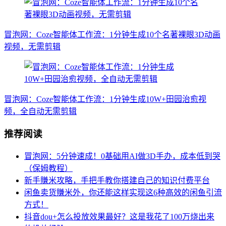
冒泡网：Coze智能体工作流：1分钟生成10个名著裸眼3D动画
视频，无需剪辑
冒泡网：Coze智能体工作流：1分钟生成10W+田园治愈视
频，全自动无需剪辑
推荐阅读
冒泡网：5分钟速成！0基础用AI做3D手办，成本低到哭
（保姆教程）
新手賺米攻略，手把手教你搭建自己的知识付费平台
闲鱼卖货賺米外，你还能这样实现这6种高效的闲鱼引流
方式！
抖音dou+怎么投放效果最好？这是我花了100万烧出来