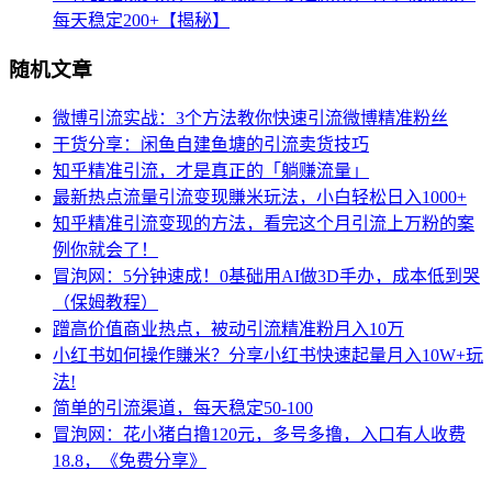
每天稳定200+【揭秘】
随机文章
微博引流实战：3个方法教你快速引流微博精准粉丝
干货分享：闲鱼自建鱼塘的引流卖货技巧
知乎精准引流，才是真正的「躺赚流量」
最新热点流量引流变现賺米玩法，小白轻松日入1000+
知乎精准引流变现的方法，看完这个月引流上万粉的案
例你就会了！
冒泡网：5分钟速成！0基础用AI做3D手办，成本低到哭
（保姆教程）
蹭高价值商业热点，被动引流精准粉月入10万
小红书如何操作賺米？分享小红书快速起量月入10W+玩
法!
简单的引流渠道，每天稳定50-100
冒泡网：花小猪白撸120元，多号多撸，入口有人收费
18.8，《免费分享》