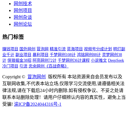
网创技术
网创项目
网创杂谈
网创论坛
热门标签
赚钱项目
国外网创
冒泡网
精准引流
蓝海项目
视频号分成计划
明灯副
业千计
副业项目
暴利项目
千梦网创108计
鸿铭网创88计
灵梦网创38
计
侠狼掘金38招
阿亮网创72计
千梦网创36计课程
小说推文
DeepSeek
冷门项目
引流
忠余网创《百战奇略》
Copyright ©
冒泡网创
版权所有 本站资源来自会员发布以及
互联网收集,不代表本站立场,仅限学习交流使用,请遵循相关法
律法规,请在下载后24小时内删除.如有侵权争议、不妥之处请
联系本站删除处理！请用户仔细辨认内容的真实性，避免上当
受骗!
渝ICP备2024044316号-1