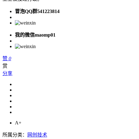
冒泡QQ群541223814
我的微信maomp01
赞
0
赏
分享
A+
所属分类：
网创技术