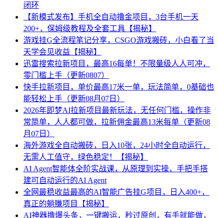
闭环
【新模式发布】手机全自动撸金项目，3台手机一天
200+，保姆级教程及全套工具【揭秘】
游戏挂G全流程笔记分享，CSGO游戏搬砖，小白看了当
天学会见收益【揭秘】
迅雷搜索拉新项目，最高16每单！不限量级人人可冲，
零门槛上手（更新0807）
快手拉新项目，单价最高17米一单，玩法简单，0基础也
能轻松上手（更新08月07日）
2026年即梦AI拉新项目最新玩法，无任何门槛，操作非
常简单，人人都可做，拉新佣金最高13米每单（更新08
月07日）
海外游戏全自动搬砖，日入10张，24小时全自动运行，
无需人工值守，绿色稳定！【揭秘】
AI Agent智能体全阶实战课，从原理到实操，手把手搭
建可自动运行的AI Agent
全网最稳收益最高的AI智能广告挂G项目，日入400+，
真正的躺賺项目【揭秘】
AI神器撸爆头条，一键搬运，秒过原创，有手就能做，