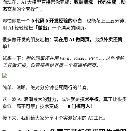
而现在，AI 大模型直接帮你完成：
数据清洗→代码生成→动
态交互
的全套操作。
哪怕你是一个
0 代码 0 开发经验的小白
，也能花上
三五分钟，
用 AI 轻轻松松
「做出」
一个漂亮的网页
。
很多做开发的朋友吐槽：
现在用 AI 做网页，比点外卖还简
单！
试想一下：
别的同事还在用 Word、Excel、PPT……这些传统
工具做汇报，你直接甩给老板一个高逼格网页。
简单、清晰，绝对分分钟卷死同行的节奏。
这一波 AI 浪潮最大的魅力，或许就是
技术平权
，真正让很多
看似「高不可攀」技术变成——
0 门槛可入
！
接下来，我们给大家分享 4 个实测好用的 AI 工具。