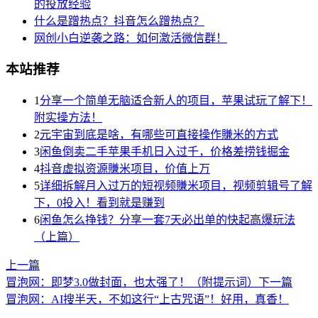
的投放经验
什么是蹭热点？抖音怎么蹭热点？
网创小白逆袭之路：如何激活微信群！
本站推荐
1
分享一个简单无脑适合新人的项目，苹果试玩了解下！
附实操方法！
2
元宇宙到底是啥，有哪些可直接操作賺米的方式
3
闲鱼倒卖二手苹果手机日入过千，价格差捞钱掘金
4
抖音虚拟资源賺米项目，价值上万
5
详细拆解月入过万的短视频賺米项目，视频剪辑号了解
下，0投入！看到就是赚到
6
闲鱼怎么挣钱？分享一套7天必出单的快起高爆玩法
（上篇）
上一篇
冒泡网：即梦3.0做封面，也太强了！（附提示词）
下一篇
冒泡网：AI搜半天，不如这行“上古咒语”！好用，真香！