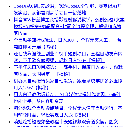
CodeX从0到1实战课，吃透CodeX全功能，零基础AI开
发实战，从部署到高阶项目一键落地
抖音90W粉丝博主亲授影视剧解说教学，选剧选题+文案
模板+AI指令+剪辑配音+封面全流程变现，解锁精选独
家收益
全自动番茄挂G玩法，日入300+，全程无需人工，一台
电脑即可开展【揭秘】
还在找靠谱线上副业？快手短剧项目，全程自动发布内
容，不用熬夜做视频，轻松日入500+【揭秘】
下半年风口项目精选：一部手机，保底日入500+，做就
有收益，长期稳定！【揭秘】
机器人自动接待买家自动发货，跟着系统学拼多多虚拟
月入1-5W【揭秘】
用大白话教你玩转AI，AI自媒体实操制作变现，0基础
也能上手，从内容到变现
海外游戏全自动搬砖项目，全程无人值守自动运行，不
用熬夜盯盘，轻松实现日入1k【揭秘】
萌娃吃播短视频全教程｜长短视频双赛道实操，图文