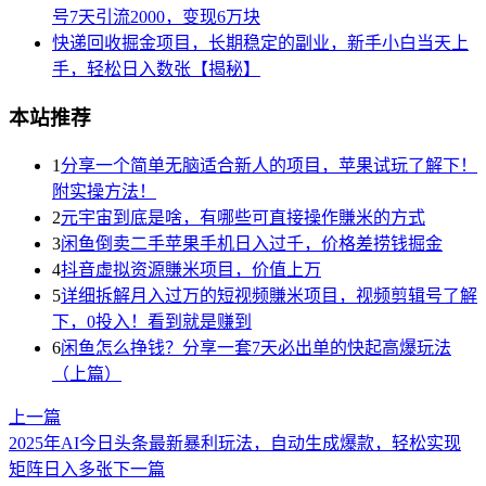
号7天引流2000，变现6万块
快递回收掘金项目，长期稳定的副业，新手小白当天上
手，轻松日入数张【揭秘】
本站推荐
1
分享一个简单无脑适合新人的项目，苹果试玩了解下！
附实操方法！
2
元宇宙到底是啥，有哪些可直接操作賺米的方式
3
闲鱼倒卖二手苹果手机日入过千，价格差捞钱掘金
4
抖音虚拟资源賺米项目，价值上万
5
详细拆解月入过万的短视频賺米项目，视频剪辑号了解
下，0投入！看到就是赚到
6
闲鱼怎么挣钱？分享一套7天必出单的快起高爆玩法
（上篇）
上一篇
2025年AI今日头条最新暴利玩法，自动生成爆款，轻松实现
矩阵日入多张
下一篇