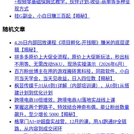
+视频零基础保姆式教学，伙伴计划-收徒-商单等多种变
现方式
挂G副业，小白日賺三百起【揭秘】
随机文章
4.26日内部回放课程《项目孵化-开钱眼》賺米的底层逻
辑【揭秘】
拼多多原价上大促全流程，原价上大促新玩法，秒出标
不用等、无需改动SKU，现场实操演示（2026年6月）
百万粉丝博主在用的游戏搬砖黑科技，同款软件，小白
可当天学会，当天见收益，日入四位数【揭秘】
枫芸传媒千川从0到1详解（内部培训课），从0到1从搭
建计划到优化计划
跨境电商10倍增效，跨境电商AI落地实战线上课
掌握这两个野路子，特效结合神奇布偶，能让粉丝数量
飙升，至少增长 5000【揭秘】
格掌门AI+IP超盘实战营，12月的课，用AI跑通IP全链
路，从内容到成交闭环