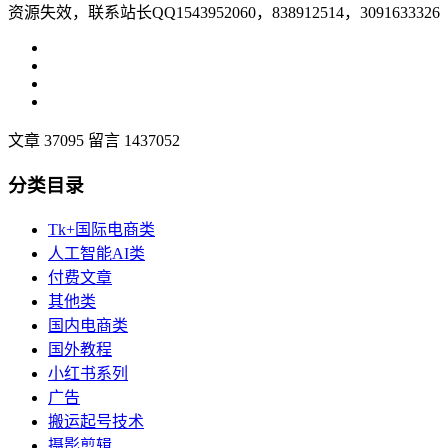
资源失效，联系站长QQ1543952060，838912514，3091633326
文章 37095
留言 1437052
分类目录
Tk+国际电商类
人工智能AI类
付费文章
其他类
国内电商类
国外教程
小红书系列
广告
搬运起号技术
摄影剪辑