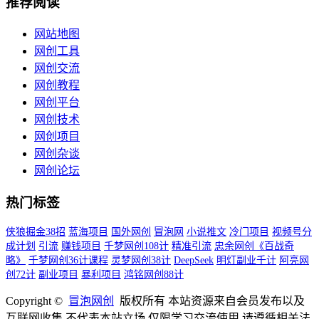
推荐阅读
网站地图
网创工具
网创交流
网创教程
网创平台
网创技术
网创项目
网创杂谈
网创论坛
热门标签
侠狼掘金38招
蓝海项目
国外网创
冒泡网
小说推文
冷门项目
视频号分
成计划
引流
赚钱项目
千梦网创108计
精准引流
忠余网创《百战奇
略》
千梦网创36计课程
灵梦网创38计
DeepSeek
明灯副业千计
阿亮网
创72计
副业项目
暴利项目
鸿铭网创88计
Copyright ©
冒泡网创
版权所有 本站资源来自会员发布以及
互联网收集,不代表本站立场,仅限学习交流使用,请遵循相关法