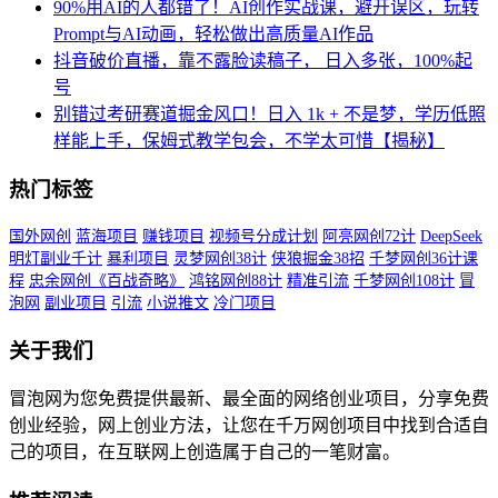
90%用AI的人都错了！AI创作实战课，避开误区，玩转
Prompt与AI动画，轻松做出高质量AI作品
抖音破价直播，靠不露脸读稿子， 日入多张，100%起
号
别错过考研赛道掘金风口！日入 1k + 不是梦，学历低照
样能上手，保姆式教学包会，不学太可惜【揭秘】
热门标签
国外网创
蓝海项目
赚钱项目
视频号分成计划
阿亮网创72计
DeepSeek
明灯副业千计
暴利项目
灵梦网创38计
侠狼掘金38招
千梦网创36计课
程
忠余网创《百战奇略》
鸿铭网创88计
精准引流
千梦网创108计
冒
泡网
副业项目
引流
小说推文
冷门项目
关于我们
冒泡网为您免费提供最新、最全面的网络创业项目，分享免费
创业经验，网上创业方法，让您在千万网创项目中找到合适自
己的项目，在互联网上创造属于自己的一笔财富。