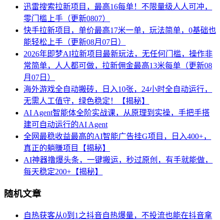
迅雷搜索拉新项目，最高16每单！不限量级人人可冲，
零门槛上手（更新0807）
快手拉新项目，单价最高17米一单，玩法简单，0基础也
能轻松上手（更新08月07日）
2026年即梦AI拉新项目最新玩法，无任何门槛，操作非
常简单，人人都可做，拉新佣金最高13米每单（更新08
月07日）
海外游戏全自动搬砖，日入10张，24小时全自动运行，
无需人工值守，绿色稳定！【揭秘】
AI Agent智能体全阶实战课，从原理到实操，手把手搭
建可自动运行的AI Agent
全网最稳收益最高的AI智能广告挂G项目，日入400+，
真正的躺賺项目【揭秘】
AI神器撸爆头条，一键搬运，秒过原创，有手就能做，
每天稳定200+【揭秘】
随机文章
自热获客从0到1之抖音自热爆量，不投流也能在抖音拿