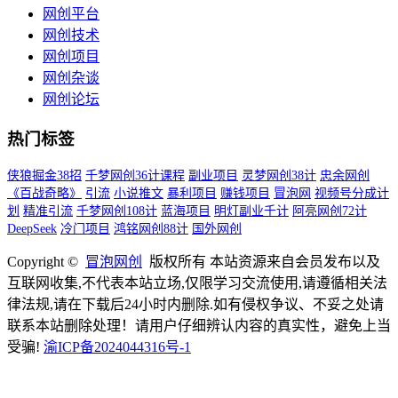
网创平台
网创技术
网创项目
网创杂谈
网创论坛
热门标签
侠狼掘金38招
千梦网创36计课程
副业项目
灵梦网创38计
忠余网创
《百战奇略》
引流
小说推文
暴利项目
赚钱项目
冒泡网
视频号分成计
划
精准引流
千梦网创108计
蓝海项目
明灯副业千计
阿亮网创72计
DeepSeek
冷门项目
鸿铭网创88计
国外网创
Copyright ©
冒泡网创
版权所有 本站资源来自会员发布以及
互联网收集,不代表本站立场,仅限学习交流使用,请遵循相关法
律法规,请在下载后24小时内删除.如有侵权争议、不妥之处请
联系本站删除处理！请用户仔细辨认内容的真实性，避免上当
受骗!
渝ICP备2024044316号-1