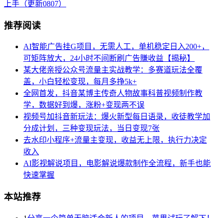
上手（更新0807）
推荐阅读
AI智能广告挂G项目，无需人工，单机稳定日入200+，
可矩阵放大，24小时不间断刷广告賺收益【揭秘】
某大佬亲授公众号流量主实战教学：多赛道玩法全覆
盖，小白轻松变现，每月多挣5k+
全网首发，抖音某博主传奇人物故事科普视频制作教
学，数据好到爆，涨粉+变现两不误
视频号加抖音新玩法：爆火新型每日语录，收徒教学加
分成计划，三种变现玩法，当日变现7张
去水印小程序+流量主变现，收益无上限，执行力决定
收入
AI影视解说项目，电影解说爆款制作全流程，新手也能
快速掌握
本站推荐