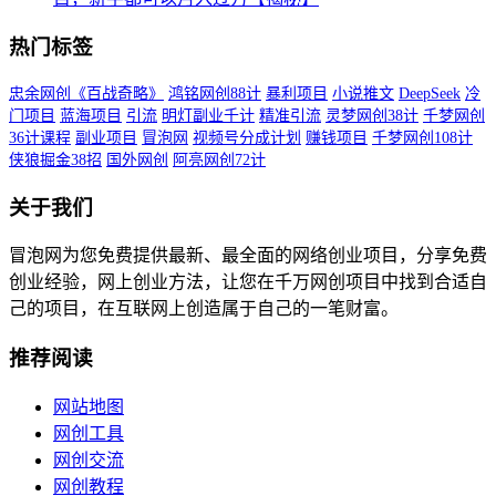
热门标签
忠余网创《百战奇略》
鸿铭网创88计
暴利项目
小说推文
DeepSeek
冷
门项目
蓝海项目
引流
明灯副业千计
精准引流
灵梦网创38计
千梦网创
36计课程
副业项目
冒泡网
视频号分成计划
赚钱项目
千梦网创108计
侠狼掘金38招
国外网创
阿亮网创72计
关于我们
冒泡网为您免费提供最新、最全面的网络创业项目，分享免费
创业经验，网上创业方法，让您在千万网创项目中找到合适自
己的项目，在互联网上创造属于自己的一笔财富。
推荐阅读
网站地图
网创工具
网创交流
网创教程