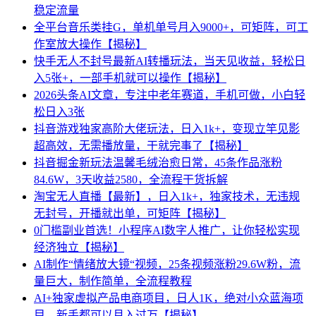
稳定流量
全平台音乐类挂G，单机单号月入9000+，可矩阵，可工
作室放大操作【揭秘】
快手无人不封号最新AI转播玩法，当天见收益，轻松日
入5张+，一部手机就可以操作【揭秘】
2026头条AI文章，专注中老年赛道，手机可做，小白轻
松日入3张
抖音游戏独家高阶大佬玩法，日入1k+，变现立竿见影
超高效，无需播放量，干就完事了【揭秘】
抖音掘金新玩法温馨毛绒治愈日常，45条作品涨粉
84.6W，3天收益2580，全流程干货拆解
淘宝无人直播【最新】，日入1k+，独家技术，无违规
无封号，开播就出单，可矩阵【揭秘】
0门槛副业首选！小程序AI数字人推广，让你轻松实现
经济独立【揭秘】
AI制作“情绪放大镜“视频，25条视频涨粉29.6W粉，流
量巨大，制作简单，全流程教程
AI+独家虚拟产品电商项目，日人1K，绝对小众蓝海项
目，新手都可以月入过万【揭秘】