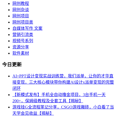
网创教程
网创杂谈
网创项目
网创项目类
自媒体写作 文案
营销引流类
视频号系列
资源分享
软件素材
今日更新
AI+PPT设计变现实战训练营，我们派单，让你的才华直
接变现，三大核心模块带你构建Al设计x派单变现的完整
闭环
【新模式发布】手机全自动撸金项目，3台手机一天
200+，保姆级教程及全套工具【揭秘】
游戏挂G全流程笔记分享，CSGO游戏搬砖，小白看了当
天学会见收益【揭秘】