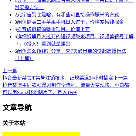
1
分享一个简单无脑适合新人的项目，苹果试玩了解下！
附实操方法！
2
元宇宙到底是啥，有哪些可直接操作賺米的方式
3
闲鱼倒卖二手苹果手机日入过千，价格差捞钱掘金
4
抖音虚拟资源賺米项目，价值上万
5
详细拆解月入过万的短视频賺米项目，视频剪辑号了解
下，0投入！看到就是赚到
6
闲鱼怎么挣钱？分享一套7天必出单的快起高爆玩法
（上篇）
上一篇
抖音最新禁言/F禁号注销技术，正规渠道24小时搞定
下一篇
抖音某博主同款AI漫剧制作全流程，流量大变现快，小白都
可以用Sora2轻松制片了，月入1W+
文章导航
关于本站