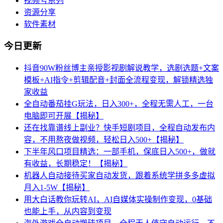
视频号系列
资源分享
软件素材
今日更新
抖音90W粉丝博主亲授影视剧解说教学，选剧选题+文案
模板+AI指令+剪辑配音+封面全流程变现，解锁精选独
家收益
全自动番茄挂G玩法，日入300+，全程无需人工，一台
电脑即可开展【揭秘】
还在找靠谱线上副业？快手短剧项目，全程自动发布内
容，不用熬夜做视频，轻松日入500+【揭秘】
下半年风口项目精选：一部手机，保底日入500+，做就
有收益，长期稳定！【揭秘】
机器人自动接待买家自动发货，跟着系统学拼多多虚拟
月入1-5W【揭秘】
用大白话教你玩转AI，AI自媒体实操制作变现，0基础
也能上手，从内容到变现