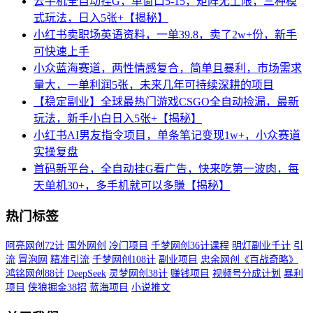
云手机全自动挂G，单窗口5-15，矩阵无上限，三种模
式玩法，日入5张+【揭秘】
小红书卖职场英语资料，一单39.8，卖了2w+份，新手
可快速上手
小众蓝海赛道，两性情感复合，简单且暴利，市场需求
量大，一单利润5张，未来几年可持续深耕的项目
【稳定副业】全球最热门游戏CSGO全自动捡漏，最新
玩法，新手小白日入5张+【揭秘】
小红书AI男友指令项目，单条笔记变现1w+，小众赛道
实操复盘
首码新平台，全自动挂G看广告，快来吃第一波肉，每
天单机30+，多手机就可以多賺【揭秘】
热门标签
阿亮网创72计
国外网创
冷门项目
千梦网创36计课程
明灯副业千计
引
流
冒泡网
精准引流
千梦网创108计
副业项目
忠余网创《百战奇略》
鸿铭网创88计
DeepSeek
灵梦网创38计
赚钱项目
视频号分成计划
暴利
项目
侠狼掘金38招
蓝海项目
小说推文