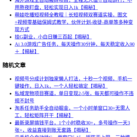
海外游戏全自动搬砖项目，全程无人值守自动运行，不
用熬夜盯盘，轻松实现日入1k【揭秘】
萌娃吃播短视频全教程｜长短视频双赛道实操，图文
+视频零基础保姆式教学，伙伴计划-收徒-商单等多种变
现方式
挂G副业，小白日賺三百起【揭秘】
Ai 3.0游戏广告任务，每天操作30分钟，每天稳定收入90
＋【揭秘】
随机文章
视频号分成计划独家懒人打法，十秒一个视频，手机一
键操作，日入1k，一个人轻松搞定【揭秘】
私域宠物项目赛道，单日变现2-5张，每天都可操作不违
规不封号
淘系任务助手全自动掘金，一个小时单窗口30+无需人
工，轻松矩阵开干【揭秘】
最新录屏搞钱平台，1个小时稳收30+，多号操作一天3
张+，收益直接到账无套路【揭秘】