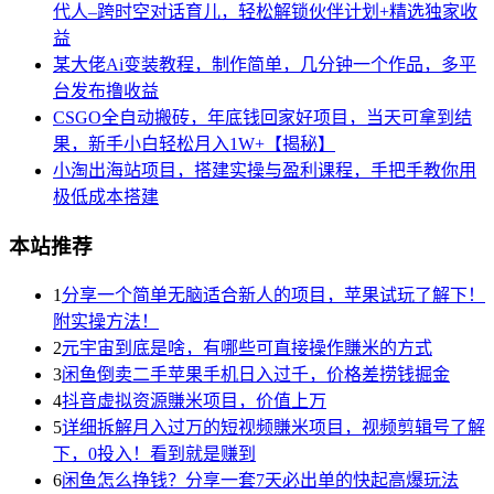
代人–跨时空对话育儿，轻松解锁伙伴计划+精选独家收
益
某大佬Ai变装教程，制作简单，几分钟一个作品，多平
台发布撸收益
CSGO全自动搬砖，年底钱回家好项目，当天可拿到结
果，新手小白轻松月入1W+【揭秘】
小淘出海站项目，搭建实操与盈利课程，手把手教你用
极低成本搭建
本站推荐
1
分享一个简单无脑适合新人的项目，苹果试玩了解下！
附实操方法！
2
元宇宙到底是啥，有哪些可直接操作賺米的方式
3
闲鱼倒卖二手苹果手机日入过千，价格差捞钱掘金
4
抖音虚拟资源賺米项目，价值上万
5
详细拆解月入过万的短视频賺米项目，视频剪辑号了解
下，0投入！看到就是赚到
6
闲鱼怎么挣钱？分享一套7天必出单的快起高爆玩法