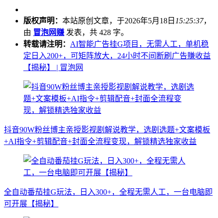
版权声明：
本站原创文章，于2026年5月18日
15:25:37
，
由
冒泡网赚
发表，共 428 字。
转载请注明：
AI智能广告挂G项目，无需人工，单机稳
定日入200+，可矩阵放大，24小时不间断刷广告賺收益
【揭秘】 | 冒泡网
抖音90W粉丝博主亲授影视剧解说教学，选剧选题+文案模板
+AI指令+剪辑配音+封面全流程变现，解锁精选独家收益
全自动番茄挂G玩法，日入300+，全程无需人工，一台电脑即
可开展【揭秘】