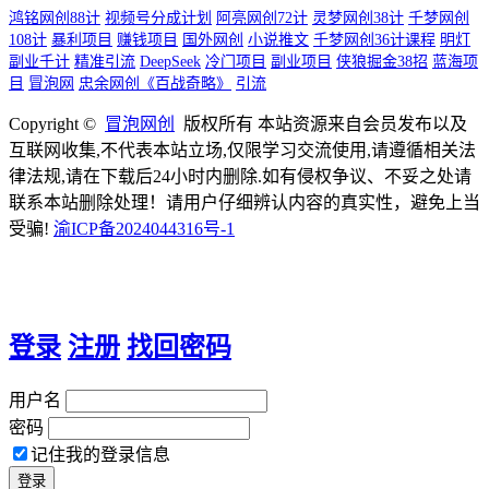
鸿铭网创88计
视频号分成计划
阿亮网创72计
灵梦网创38计
千梦网创
108计
暴利项目
赚钱项目
国外网创
小说推文
千梦网创36计课程
明灯
副业千计
精准引流
DeepSeek
冷门项目
副业项目
侠狼掘金38招
蓝海项
目
冒泡网
忠余网创《百战奇略》
引流
Copyright ©
冒泡网创
版权所有 本站资源来自会员发布以及
互联网收集,不代表本站立场,仅限学习交流使用,请遵循相关法
律法规,请在下载后24小时内删除.如有侵权争议、不妥之处请
联系本站删除处理！请用户仔细辨认内容的真实性，避免上当
受骗!
渝ICP备2024044316号-1
登录
注册
找回密码
用户名
密码
记住我的登录信息