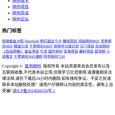
网创技术
网创项目
网创杂谈
网创论坛
热门标签
侠狼掘金38招
DeepSeek
明灯副业千计
赚钱项目
鸿铭网创88计
灵梦网
创38计
精准引流
千梦网创108计
视频号分成计划
冷门项目
忠余网创
《百战奇略》
副业项目
引流
国外网创
蓝海项目
暴利项目
冒泡网
小
说推文
千梦网创36计课程
阿亮网创72计
Copyright ©
冒泡网创
版权所有 本站资源来自会员发布以及
互联网收集,不代表本站立场,仅限学习交流使用,请遵循相关法
律法规,请在下载后24小时内删除.如有侵权争议、不妥之处请
联系本站删除处理！请用户仔细辨认内容的真实性，避免上当
受骗!
渝ICP备2024044316号-1