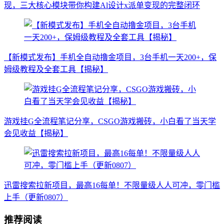
现，三大核心模块带你构建Al设计x派单变现的完整闭环
【新模式发布】手机全自动撸金项目，3台手机一天200+，保
姆级教程及全套工具【揭秘】
游戏挂G全流程笔记分享，CSGO游戏搬砖，小白看了当天学
会见收益【揭秘】
迅雷搜索拉新项目，最高16每单！不限量级人人可冲，零门槛
上手（更新0807）
推荐阅读