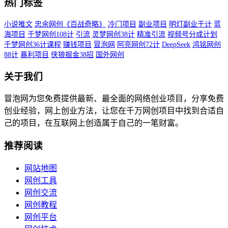
热门标签
小说推文
忠余网创《百战奇略》
冷门项目
副业项目
明灯副业千计
蓝
海项目
千梦网创108计
引流
灵梦网创38计
精准引流
视频号分成计划
千梦网创36计课程
赚钱项目
冒泡网
阿亮网创72计
DeepSeek
鸿铭网创
88计
暴利项目
侠狼掘金38招
国外网创
关于我们
冒泡网为您免费提供最新、最全面的网络创业项目，分享免费
创业经验，网上创业方法，让您在千万网创项目中找到合适自
己的项目，在互联网上创造属于自己的一笔财富。
推荐阅读
网站地图
网创工具
网创交流
网创教程
网创平台