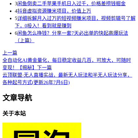
3
闲鱼倒卖二手苹果手机日入过千，价格差捞钱掘金
4
抖音虚拟资源賺米项目，价值上万
5
详细拆解月入过万的短视频賺米项目，视频剪辑号了解
下，0投入！看到就是赚到
6
闲鱼怎么挣钱？分享一套7天必出单的快起高爆玩法
（上篇）
上一篇
全自动化AI黄金量化，每日稳定收益几百，可放大，可随时
变现！【揭秘】
下一篇
云顶联盟·无人直播实战，最新无人玩法和半无人玩法分享，
各种起号方式(更新26年7月6日)
文章导航
关于本站