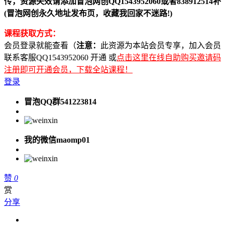
传，资源失效请添加冒泡网创QQ1543952060或者838912514补
(冒泡网创永久地址发布页，收藏我回家不迷路!)
课程获取方式：
会员登录就能查看（
注意：
此资源为本站会员专享，加入会员
联系客服QQ1543952060 开通 或
点击这里在线自助购买邀请码
注册即可开通会员，下载全站课程！
登录
冒泡QQ群541223814
我的微信maomp01
赞
0
赏
分享