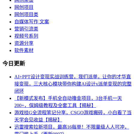
网创杂谈
网创项目
网创项目类
自媒体写作 文案
营销引流类
视频号系列
资源分享
软件素材
今日更新
AI+PPT设计变现实战训练营，我们派单，让你的才华直
接变现，三大核心模块带你构建Al设计x派单变现的完整
闭环
【新模式发布】手机全自动撸金项目，3台手机一天
200+，保姆级教程及全套工具【揭秘】
游戏挂G全流程笔记分享，CSGO游戏搬砖，小白看了当
天学会见收益【揭秘】
迅雷搜索拉新项目，最高16每单！不限量级人人可冲，