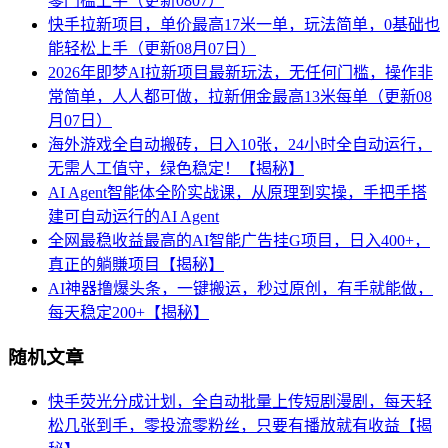
零门槛上手（更新0807）
快手拉新项目，单价最高17米一单，玩法简单，0基础也
能轻松上手（更新08月07日）
2026年即梦AI拉新项目最新玩法，无任何门槛，操作非
常简单，人人都可做，拉新佣金最高13米每单（更新08
月07日）
海外游戏全自动搬砖，日入10张，24小时全自动运行，
无需人工值守，绿色稳定！【揭秘】
AI Agent智能体全阶实战课，从原理到实操，手把手搭
建可自动运行的AI Agent
全网最稳收益最高的AI智能广告挂G项目，日入400+，
真正的躺賺项目【揭秘】
AI神器撸爆头条，一键搬运，秒过原创，有手就能做，
每天稳定200+【揭秘】
随机文章
快手荧光分成计划，全自动批量上传短剧漫剧，每天轻
松几张到手，零投流零粉丝，只要有播放就有收益【揭