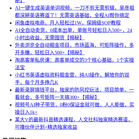
秘】
AI一键生成英语单词视频，一刀不剪无需剪辑，吴彦祖
都深耕英语赛道了！无需英语基础，全程AI帮你搞定
闲鱼虚拟电商，月入轻松过1W，保姆级SOP教程
AI全自动卖货，0成本出单，单账号轻松日入500+，24
小时出收益，无需囤货【揭秘】
外卖浏览全自动掘金项目，市场蓝海，可矩阵操作，多
开多賺，轻松日入500+【揭秘】
淘高客单私房课：高客单成交的3个核心基础，1个实操
法宝
小红书英语虚拟资料掘金营，纯AI操作，解放你的双
手，每个月多挣几K
最新录屏搞钱平台，独家的防风控玩法，项目简单，一
看就会，多号矩阵一天搞300+【揭秘】
视频号AI种子带货，0粉0保证金就可做，人人能做，实
操日入1k+
某大V的最新抖音精选课程，人文社科独家精选赛道，
可撸伙伴计划+精选独家收益