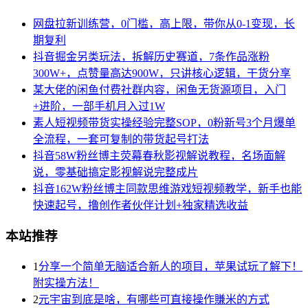
网盘拉新训练营，0门槛，高上限，带你从0-1变现，长
期复利
抖音掘金另类玩法，拆解历史赛道，7条作品涨粉
300W+，点赞量高达900W，只讲核心逻辑，干货分享
某大佬的闲鱼付费社群内容，闲鱼无货源项目，入门
+进阶，一部手机月入过1W
素人短视频带货实操经验完整SOP，0粉新号3个月爆单
全流程，一套可复制的带货起号打法
抖音58W粉丝博主荧幕春秋影视解说教程，名场面解
说，零基础搞定影视解说完整成片
抖音162W粉丝博主同款思维游戏短视频教学，新手也能
快速起号，撸创作者伙伴计划+独家精选收益
本站推荐
1
分享一个简单无脑适合新人的项目，苹果试玩了解下！
附实操方法！
2
元宇宙到底是啥，有哪些可直接操作賺米的方式