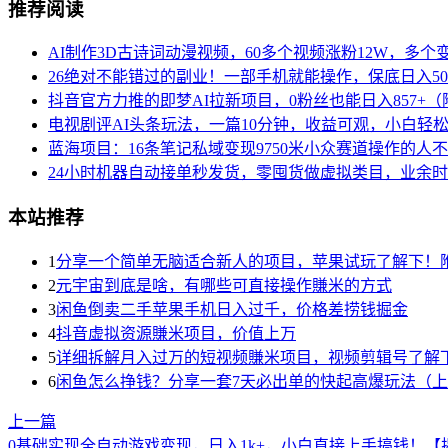
推荐阅读
AI制作3D古诗词动漫视频，60多个视频涨粉12W，多
26绝对不能错过的副业！一部手机就能操作，保底日入5
抖音官方力推的即梦AI拉新项目，0粉丝也能日入857+
电视剧评AI头条玩法，一篇10分钟，收益可观，小白轻松
蓝海项目：16条笔记私域变现9750米小众赛道操作的人
24小时机器自动接单秒发货，零囤货做虚拟类目，业余时
本站推荐
1
分享一个简单无脑适合新人的项目，苹果试玩了解下！
2
元宇宙到底是啥，有哪些可直接操作賺米的方式
3
闲鱼倒卖二手苹果手机日入过千，价格差捞钱掘金
4
抖音虚拟资源賺米项目，价值上万
5
详细拆解月入过万的短视频賺米项目，视频剪辑号了解
6
闲鱼怎么挣钱？分享一套7天必出单的快起高爆玩法（
上一篇
0基础实现全自动游戏变现，日入1k+，小白直接上手搞钱！【