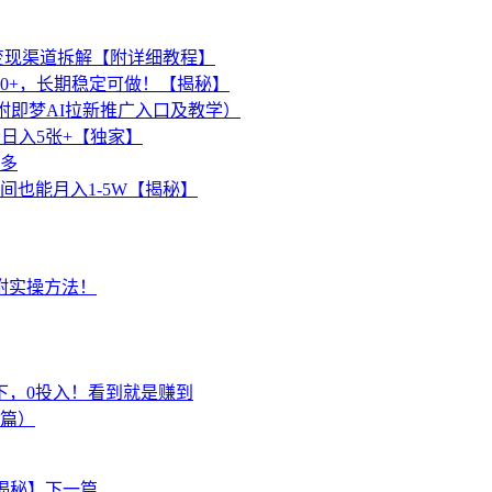
个变现渠道拆解【附详细教程】
00+，长期稳定可做！【揭秘】
（附即梦AI拉新推广入口及教学）
日入5张+【独家】
不多
间也能月入1-5W【揭秘】
附实操方法！
下，0投入！看到就是赚到
上篇）
揭秘】
下一篇