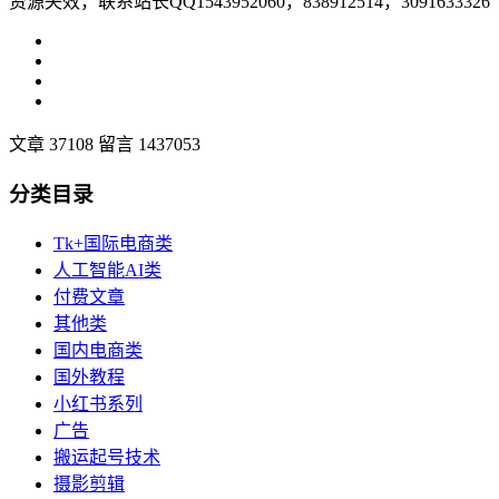
资源失效，联系站长QQ1543952060，838912514，3091633326
文章 37108
留言 1437053
分类目录
Tk+国际电商类
人工智能AI类
付费文章
其他类
国内电商类
国外教程
小红书系列
广告
搬运起号技术
摄影剪辑