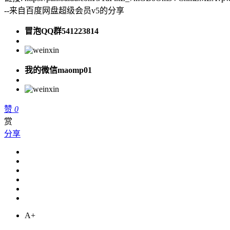
--来自百度网盘超级会员v5的分享
冒泡QQ群541223814
我的微信maomp01
赞
0
赏
分享
A+