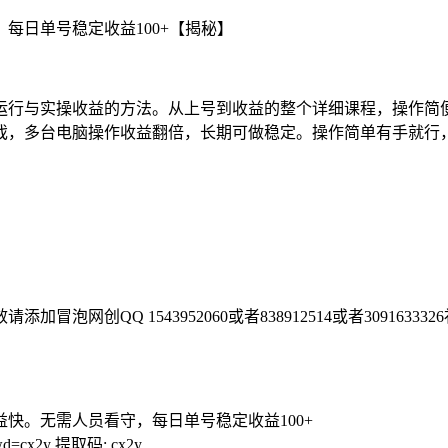
运行与实操收益的方法。从上号到收益的整个详细课程，操作简
戏，多台电脑操作收益翻倍，长期可做稳定。操作简单有手就行
。
QQ 1543952060或者838912514或者309163332
快。无需人员看守，每日单号稳定收益100+
pwd=cx2y 提取码: cx2y