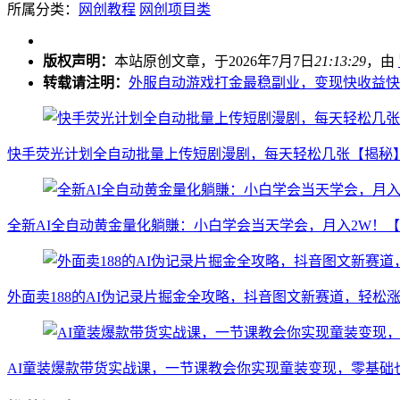
所属分类：
网创教程
网创项目类
版权声明：
本站原创文章，于2026年7月7日
21:13:29
，由
转载请注明：
外服自动游戏打金最稳副业，变现快收益快，
快手荧光计划全自动批量上传短剧漫剧，每天轻松几张【揭秘
全新AI全自动黄金量化躺賺：小白学会当天学会，月入2W！
外面卖188的AI伪记录片掘金全攻略，抖音图文新赛道，轻
AI童装爆款带货实战课，一节课教会你实现童装变现，零基础