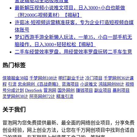
营逻辑驱动全站极限放量
最新解压视频小说推文项目，日入3000+小白也能做
（附2000G视频素材）【揭秘】
许茹冰·短视频运营精准获客，​专为企业打造短视频自媒
体账号
梦幻西游手游全新懒人玩法，一单35，小白一部手机无
脑操作，日入3000+轻轻松松【揭秘】
二手车经营效率罗盘，用经营效率罗盘玩转二手车生意
热门标签
侠狼掘金38招
千梦网创108计
明灯副业千计
冷门项目
千梦网创36计课
程
引流
忠余网创《百战奇略》
蓝海项目
小说推文
鸿铭网创88计
视频
号分成计划
DeepSeek
冒泡网
国外网创
赚钱项目
副业项目
暴利项目
灵梦网创38计
阿亮网创72计
精准引流
关于我们
冒泡网为您免费提供最新、最全面的网络创业项目，分享免费
创业经验，网上创业方法，让您在千万网创项目中找到合适自