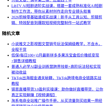
付费文章：佛学第二弹：还是四个字
LibTV AI短剧进阶实战课，搭建一套成熟标准化AI短剧
制作工作流，带你从素材创作走向专业镜头叙事
2026剪映零基础速成实战课｜新手从工具认知、剪辑剪
辑、特效配音到爆款短视频完整制作一站式教学
随机文章
小说推文之影视图文营销号玩法保姆级教学，不含水，
全程干货
低保(每日100+)3月最新拼多多果冻宝盒低价撸纸变现
+销售详细教程
普通人必学AI副业训练营跨界技能+高阶玩法轻松实现
被动收益
TikTok出海掘金通关秘籍，TikTok跨境电商全链路实战
教程
锡恩直播带货3.0盈利实操课：助你做好直播带货，让你
真正实现躺赚【视频课程】
淘系电商全站推广操作手册，从买流量到买结果一用经