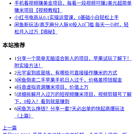
手机看视频赚美金项目，每看一段视频可赚2美元超简单
賺米项目【视频教程】
小红书电商从0-1实操运营课，0基础小白轻松上手
闲鱼新玩法(高芝麻分人脉)0投入0门槛,每天一小时，轻
松月入过万【揭秘】
本站推荐
1
分享一个简单无脑适合新人的项目，苹果试玩了解下！
附实操方法！
2
元宇宙到底是啥，有哪些可直接操作賺米的方式
3
闲鱼倒卖二手苹果手机日入过千，价格差捞钱掘金
4
抖音虚拟资源賺米项目，价值上万
5
详细拆解月入过万的短视频賺米项目，视频剪辑号了解
下，0投入！看到就是赚到
6
闲鱼怎么挣钱？分享一套7天必出单的快起高爆玩法
（上篇）
上一篇