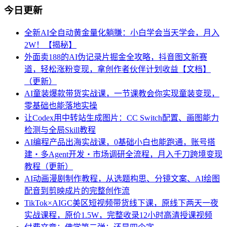
今日更新
全新AI全自动黄金量化躺賺：小白学会当天学会，月入
2W！【揭秘】
外面卖188的AI伪记录片掘金全攻略，抖音图文新赛
道，轻松涨粉变现，拿创作者伙伴计划收益【文档】
（更新）
AI童装爆款带货实战课，一节课教会你实现童装变现，
零基础也能落地实操
让Codex用中转站生成图片：CC Switch配置、画图能力
检测与全局Skill教程
AI编程产品出海实战课，0基础小白也能跑通，账号搭
建・多Agent开发・市场调研全流程，月入千刀跨境变现
教程（更新）
AI动画漫剧制作教程，从选题构思、分镜文案、AI绘图
配音到剪映成片的完整创作流
TikTok×AIGC美区短视频带货线下课，原线下两天一夜
实战课程，原价1.5W，完整收录12小时高清授课视频