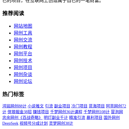
己的项目，在互联网上创造属于自己的一笔财富。
推荐阅读
网站地图
网创工具
网创交流
网创教程
网创平台
网创技术
网创项目
网创杂谈
网创论坛
热门标签
鸿铭网创88计
小说推文
引流
副业项目
冷门项目
蓝海项目
阿亮网创72
计
侠狼掘金38招
赚钱项目
千梦网创36计课程
千梦网创108计
冒泡网
忠余网创《百战奇略》
明灯副业千计
精准引流
暴利项目
国外网创
DeepSeek
视频号分成计划
灵梦网创38计