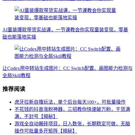
AI童装爆款带货实战课，一节课教会你实现童装变现，零基
础也能落地实操
让Codex用中转站生成图片：CC Switch配置、画图能力检测与
全局Skill教程
推荐阅读
虎牙拉新自撸玩法，单个后台每天100+，可批量操作
不花钱的抖音涨粉神器，三招教你快速破万粉，干货满
满，不封号【揭秘】
游戏全自动搬砖项目，日入数张，长期稳定可做，无脑
操作可批量多开矩阵【揭秘】