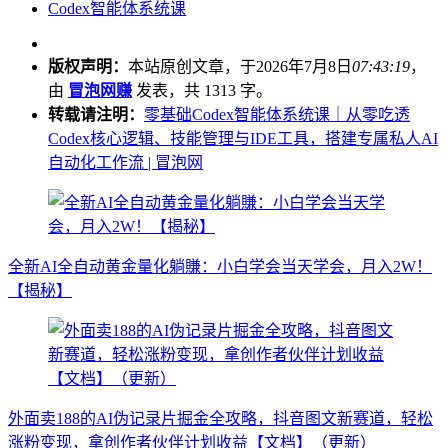
Codex智能体系统课
版权声明：
本站原创文章，于2026年7月8日
07:43:19
，
由
冒泡网赚
发表，共 1313 字。
转载请注明：
零基础Codex智能体系统课｜从零吃透
Codex核心逻辑、技能管理与IDE工具，搭建专属私人AI
自动化工作流 | 冒泡网
全新AI全自动黄金量化躺賺：小白学会当天学会，月入2W！
【揭秘】
外面卖188的AI伪记录片掘金全攻略，抖音图文新赛道，轻松
涨粉变现，拿创作者伙伴计划收益【文档】（更新）