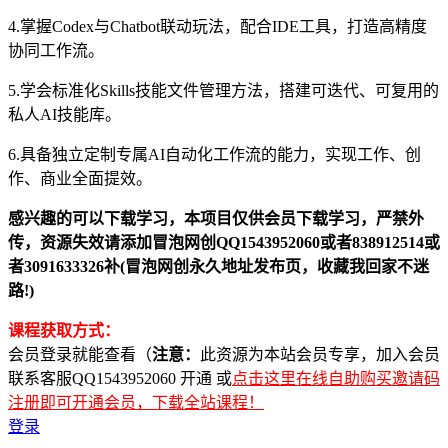
4.掌握Codex与Chatbot联动玩法，配合IDE工具，打造高精度
协同工作流。
5.学会标准化Skills技能文件管理方法，搭建可迭代、可复用的
私人AI技能库。
6.具备独立定制专属AI自动化工作流的能力，实现工作、创
作、商业全面提效。
感兴趣的可以下载学习，本项目仅供会员下载学习，严禁外
传，资源失效请添加冒泡网创QQ1543952060或者838912514或
者3091633326补(冒泡网创永久地址发布页，收藏我回家不迷
路!)
课程获取方式：
会员登录就能查看（
注意：
此资源为本站会员专享，加入会员
联系客服QQ1543952060 开通 或
点击这里在线自助购买邀请码
注册即可开通会员，下载全站课程！
登录