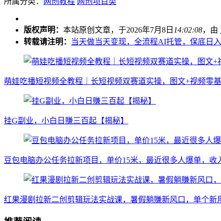
所属分类：
网创教程
网创项目类
版权声明：
本站原创文章，于2026年7月8日
14:02:08
，由
转载请注明：
当天做当天变现，全流程AI托管，保底日入5
萌娃吃播短视频全教程｜长短视频双赛道实操，图文+视频零基
挂G副业，小白日賺三百起【揭秘】
豆包电脑办公任务拉新项目，单价15米，最近很多人爆单，收入
红果漫剧拉新二创剪辑玩法实战课，暑假躺賺新风口，单个新用户