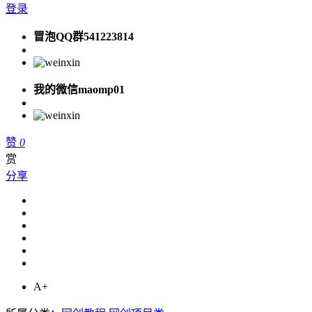
登录
冒泡QQ群541223814
我的微信maomp01
赞
0
赏
分享
A+