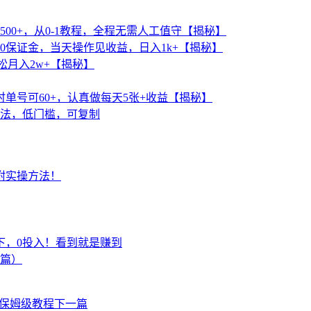
00+，从0-1教程，全程无需人工值守【揭秘】
0保证金，当天操作见收益，日入1k+【揭秘】
松月入2w+【揭秘】
单号可60+，认真做每天5张+收益【揭秘】
玩法，低门槛，可复制
附实操方法！
下，0投入！看到就是赚到
上篇）
，保姆级教程
下一篇