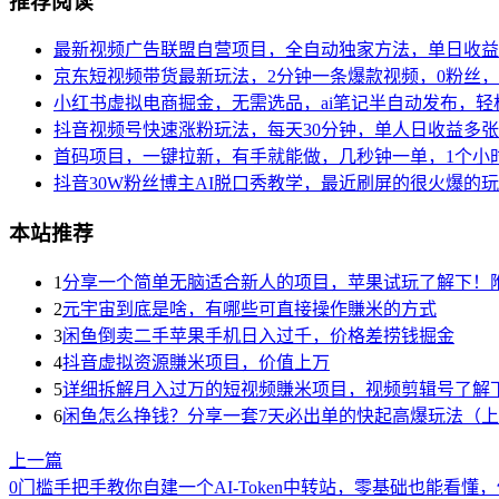
推荐阅读
最新视频广告联盟自营项目，全自动独家方法，单日收益5
京东短视频带货最新玩法，2分钟一条爆款视频，0粉丝，
小红书虚拟电商掘金，无需选品，ai笔记半自动发布，轻
抖音视频号快速涨粉玩法，每天30分钟，单人日收益多张
首码项目，一键拉新，有手就能做，几秒钟一单，1个小时
抖音30W粉丝博主AI脱口秀教学，最近刷屏的很火爆的
本站推荐
1
分享一个简单无脑适合新人的项目，苹果试玩了解下！
2
元宇宙到底是啥，有哪些可直接操作賺米的方式
3
闲鱼倒卖二手苹果手机日入过千，价格差捞钱掘金
4
抖音虚拟资源賺米项目，价值上万
5
详细拆解月入过万的短视频賺米项目，视频剪辑号了解
6
闲鱼怎么挣钱？分享一套7天必出单的快起高爆玩法（
上一篇
0门槛手把手教你自建一个AI-Token中转站，零基础也能看懂