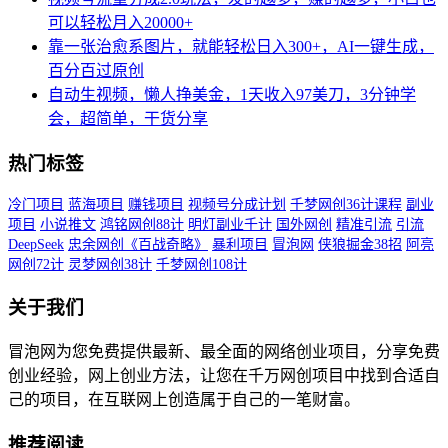
可以轻松月入20000+
靠一张治愈系图片，就能轻松日入300+，AI一键生成，
百分百过原创
自动生视频，懒人挣美金，1天收入97美刀，3分钟学
会，超简单，干货分享
热门标签
冷门项目
蓝海项目
赚钱项目
视频号分成计划
千梦网创36计课程
副业
项目
小说推文
鸿铭网创88计
明灯副业千计
国外网创
精准引流
引流
DeepSeek
忠余网创《百战奇略》
暴利项目
冒泡网
侠狼掘金38招
阿亮
网创72计
灵梦网创38计
千梦网创108计
关于我们
冒泡网为您免费提供最新、最全面的网络创业项目，分享免费
创业经验，网上创业方法，让您在千万网创项目中找到合适自
己的项目，在互联网上创造属于自己的一笔财富。
推荐阅读