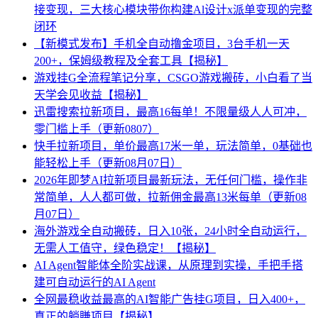
接变现，三大核心模块带你构建Al设计x派单变现的完整
闭环
【新模式发布】手机全自动撸金项目，3台手机一天
200+，保姆级教程及全套工具【揭秘】
游戏挂G全流程笔记分享，CSGO游戏搬砖，小白看了当
天学会见收益【揭秘】
迅雷搜索拉新项目，最高16每单！不限量级人人可冲，
零门槛上手（更新0807）
快手拉新项目，单价最高17米一单，玩法简单，0基础也
能轻松上手（更新08月07日）
2026年即梦AI拉新项目最新玩法，无任何门槛，操作非
常简单，人人都可做，拉新佣金最高13米每单（更新08
月07日）
海外游戏全自动搬砖，日入10张，24小时全自动运行，
无需人工值守，绿色稳定！【揭秘】
AI Agent智能体全阶实战课，从原理到实操，手把手搭
建可自动运行的AI Agent
全网最稳收益最高的AI智能广告挂G项目，日入400+，
真正的躺賺项目【揭秘】