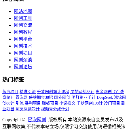
网站地图
网创工具
网创交流
网创教程
网创平台
网创技术
网创项目
网创杂谈
网创论坛
热门标签
蓝海项目
精准引流
千梦网创36计课程
灵梦网创38计
忠余网创《百战
奇略》
冒泡网
侠狼掘金38招
国外网创
明灯副业千计
DeepSeek
鸿铭网
创88计
引流
暴利项目
赚钱项目
小说推文
千梦网创108计
冷门项目
副
业项目
阿亮网创72计
视频号分成计划
Copyright ©
冒泡网创
版权所有 本站资源来自会员发布以及
互联网收集,不代表本站立场,仅限学习交流使用,请遵循相关法