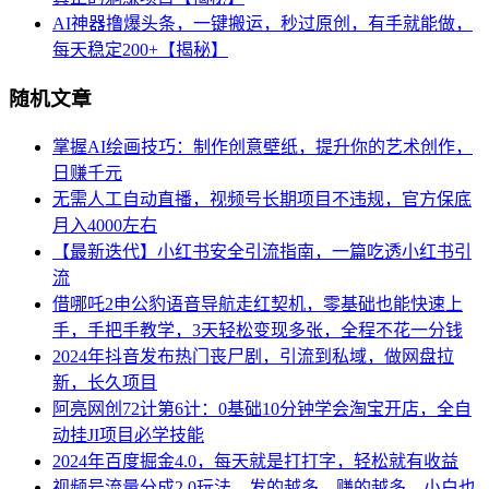
AI神器撸爆头条，一键搬运，秒过原创，有手就能做，
每天稳定200+【揭秘】
随机文章
掌握AI绘画技巧：制作创意壁纸，提升你的艺术创作，
日赚千元
无需人工自动直播，视频号长期项目不违规，官方保底
月入4000左右
【最新迭代】小红书安全引流指南，一篇吃透小红书引
流
借哪吒2申公豹语音导航走红契机，零基础也能快速上
手，手把手教学，3天轻松变现多张，全程不花一分钱
2024年抖音发布热门丧尸剧，引流到私域，做网盘拉
新，长久项目
阿亮网创72计第6计：0基础10分钟学会淘宝开店，全自
动挂JI项目必学技能
2024年百度掘金4.0，每天就是打打字，轻松就有收益
视频号流量分成2.0玩法，发的越多，赚的越多，小白也