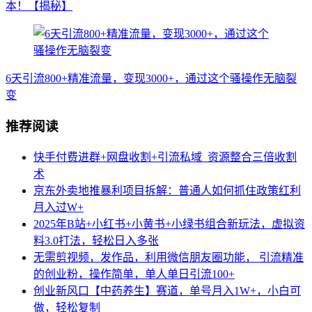
本！【揭秘】
6天引流800+精准流量，变现3000+，通过这个骚操作无脑裂
变
推荐阅读
快手付费进群+网盘收割+引流私域_资源整合三倍收割
术
京东外卖地推暴利项目拆解：普通人如何抓住政策红利
月入过W+
2025年B站+小红书+小黄书+小绿书组合新玩法，虚拟资
料3.0打法，轻松日入多张
无需剪视频，发作品，利用微信朋友圈功能， 引流精准
的创业粉，操作简单，单人单日引流100+
创业新风口【中药养生】赛道，单号月入1W+，小白可
做，轻松复制