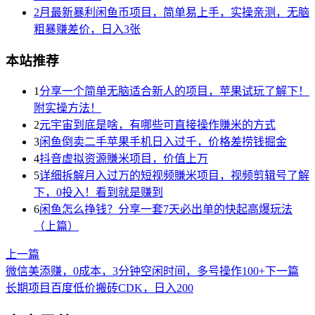
2月最新暴利闲鱼币项目，简单易上手，实操亲测，无脑
粗暴赚差价，日入3张
本站推荐
1
分享一个简单无脑适合新人的项目，苹果试玩了解下！
附实操方法！
2
元宇宙到底是啥，有哪些可直接操作賺米的方式
3
闲鱼倒卖二手苹果手机日入过千，价格差捞钱掘金
4
抖音虚拟资源賺米项目，价值上万
5
详细拆解月入过万的短视频賺米项目，视频剪辑号了解
下，0投入！看到就是赚到
6
闲鱼怎么挣钱？分享一套7天必出单的快起高爆玩法
（上篇）
上一篇
微信美添赚，0成本，3分钟空闲时间，多号操作100+
下一篇
长期项目百度低价搬砖CDK，日入200