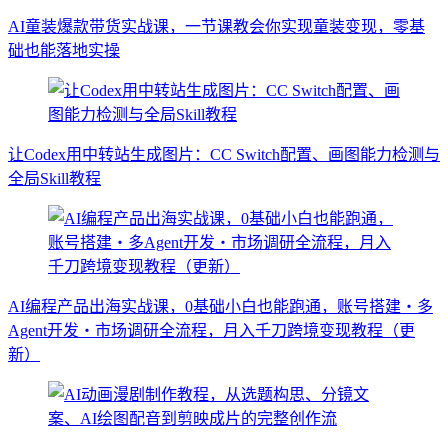
AI童装爆款带货实战课，一节课教会你实现童装变现，零基
础也能落地实操
让Codex用中转站生成图片：CC Switch配置、画图能力检测与
全局Skill教程
AI编程产品出海实战课，0基础小白也能跑通，账号搭建・多
Agent开发・市场调研全流程，月入千刀跨境变现教程（更
新）