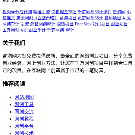
视频号分成计划
精准引流
侠狼掘金38招
千梦网创36计课程
冒泡网
小
说推文
忠余网创《百战奇略》
蓝海项目
灵梦网创38计
暴利项目
阿亮
网创72计
引流
鸿铭网创88计
赚钱项目
DeepSeek
冷门项目
副业项目
国外网创
明灯副业千计
千梦网创108计
关于我们
冒泡网为您免费提供最新、最全面的网络创业项目，分享免费
创业经验，网上创业方法，让您在千万网创项目中找到合适自
己的项目，在互联网上创造属于自己的一笔财富。
推荐阅读
网站地图
网创工具
网创交流
网创教程
网创平台
网创技术