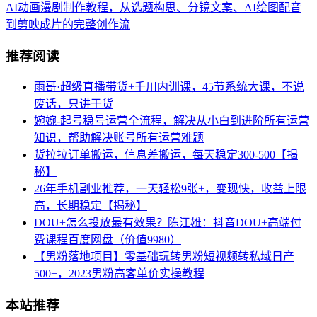
AI动画漫剧制作教程，从选题构思、分镜文案、AI绘图配音
到剪映成片的完整创作流
推荐阅读
雨哥·超级直播带货+千川内训课，45节系统大课，不说
废话，只讲干货
婉婉-起号稳号运营全流程，解决从小白到进阶所有运营
知识，帮助解决账号所有运营难题
货拉拉订单搬运，信息差搬运，每天稳定300-500【揭
秘】
26年手机副业推荐，一天轻松9张+，变现快，收益上限
高，长期稳定【揭秘】
DOU+怎么投放最有效果？陈江雄：抖音DOU+高端付
费课程百度网盘（价值9980）
【男粉落地项目】零基础玩转男粉短视频转私域日产
500+，2023男粉高客单价实操教程
本站推荐