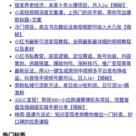
银发养老经济，未来十年火爆项目，月入2w【揭秘】
小呆短视频深度文案课，上热门的杀手锏，带你写出爆
款标题+文案
冷门项目，卖古书古籍玩法单视频即可收入大几张【揭
秘】
小红书最新引流变现教程，全网最新最详细的视频教程
以及素材
小红书私教营，底层逻辑、定位赛道、账号包装、内容
策划、选题搭建、爆款创作、涨粉技巧、推广变现等等
最新玩法，用AI一键生成原创中视频多平台发布挣收
益，抖音快手视频号都可以，日入1k+【揭秘】
男粉私域引流新方法，单日收10张利润，日引流50+精
准粉
AIGC变现！带领300+小白跑通赛博机车项目，完整复
盘及保姆级实操手册分享【揭秘】
林雨·造课方法论：知识变现老炮教你做出一门好卖、好
口碑的优质课程
热门标签