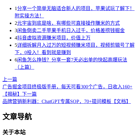
1
分享一个简单无脑适合新人的项目，苹果试玩了解下！
附实操方法！
2
元宇宙到底是啥，有哪些可直接操作賺米的方式
3
闲鱼倒卖二手苹果手机日入过千，价格差捞钱掘金
4
抖音虚拟资源賺米项目，价值上万
5
详细拆解月入过万的短视频賺米项目，视频剪辑号了解
下，0投入！看到就是赚到
6
闲鱼怎么挣钱？分享一套7天必出单的快起高爆玩法
（上篇）
上一篇
广告掘金项目终极版手册，每天可看300个广告，日收入160+
【揭秘】
下一篇
品牌营销新利器：ChatGPT专属SOP，70+提问模板【文档】
文章导航
关于本站