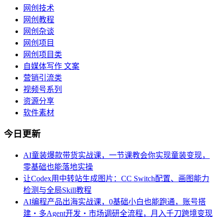
网创技术
网创教程
网创杂谈
网创项目
网创项目类
自媒体写作 文案
营销引流类
视频号系列
资源分享
软件素材
今日更新
AI童装爆款带货实战课，一节课教会你实现童装变现，
零基础也能落地实操
让Codex用中转站生成图片：CC Switch配置、画图能力
检测与全局Skill教程
AI编程产品出海实战课，0基础小白也能跑通，账号搭
建・多Agent开发・市场调研全流程，月入千刀跨境变现