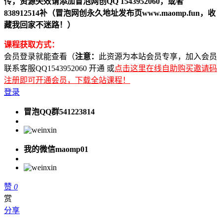
传，资源失效请添加冒泡网创QQ 1543952060，或者
838912514补（冒泡网创永久地址发布页www.maomp.fun，收
藏我回家不迷路！）
课程获取方式：
会员登录就能查看（
注意：
此资源为本站会员专享，加入会员
联系客服QQ1543952060 开通 或
点击这里在线自助购买邀请码
注册即可开通会员，下载全站课程！
登录
冒泡QQ群541223814
我的微信maomp01
赞
0
赏
分享