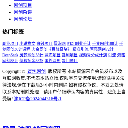
网创项目
网创杂谈
网创论坛
热门标签
副业项目
小说推文
赚钱项目
冒泡网
明灯副业千计
千梦网创108计
千
梦网创36计课程
忠余网创《百战奇略》
精准引流
阿亮网创72计
DeepSeek
灵梦网创38计
蓝海项目
暴利项目
视频号分成计划
引流
鸿铭
网创88计
侠狼掘金38招
国外网创
冷门项目
Copyright ©
冒泡网创
版权所有 本站资源来自会员发布以及
互联网收集,不代表本站立场,仅限学习交流使用,请遵循相关法
律法规,请在下载后24小时内删除.如有侵权争议、不妥之处请
联系本站删除处理！请用户仔细辨认内容的真实性，避免上当
受骗!
渝ICP备2024044316号-1