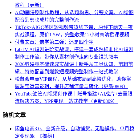
教程（更新）
AI动画漫剧制作教程，从选题构思、分镜文案、AI绘图
配音到剪映成片的完整创作流
TikTok×AIGC美区短视频带货线下课，原线下两天一夜
实战课程，原价1.5W，完整收录12小时高清授课视频
付费文章：佛学第二弹：还是四个字
LibTV AI短剧进阶实战课，搭建一套成熟标准化AI短剧
制作工作流，带你从素材创作走向专业镜头叙事
2026剪映零基础速成实战课｜新手从工具认知、剪辑剪
辑、特效配音到爆款短视频完整制作一站式教学
松鼠会电商VIP课程，从基础布局到高阶优化，助你掌
握淘宝运营逻辑，提升店铺流量与转化（更新0809）
YouTube油管AI视频创作课｜账号搭建+AI成片+去重限
流解决方案，YPP变现一站式教学（更新0809）
随机文章
闲鱼电商3.0，全新升级，自动铺货，无脑操作，单月稳
定变现8k+【揭秘】