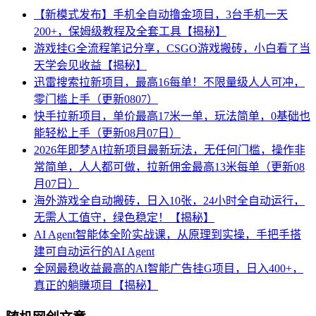
【新模式发布】手机全自动撸金项目，3台手机一天
200+，保姆级教程及全套工具【揭秘】
游戏挂G全流程笔记分享，CSGO游戏搬砖，小白看了当
天学会见收益【揭秘】
迅雷搜索拉新项目，最高16每单！不限量级人人可冲，
零门槛上手（更新0807）
快手拉新项目，单价最高17米一单，玩法简单，0基础也
能轻松上手（更新08月07日）
2026年即梦AI拉新项目最新玩法，无任何门槛，操作非
常简单，人人都可做，拉新佣金最高13米每单（更新08
月07日）
海外游戏全自动搬砖，日入10张，24小时全自动运行，
无需人工值守，绿色稳定！【揭秘】
AI Agent智能体全阶实战课，从原理到实操，手把手搭
建可自动运行的AI Agent
全网最稳收益最高的AI智能广告挂G项目，日入400+，
真正的躺賺项目【揭秘】