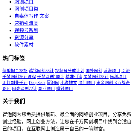
网创项目
网创项目类
自媒体写作 文案
营销引流类
视频号系列
资源分享
软件素材
热门标签
侠狼掘金38招
鸿铭网创88计
视频号分成计划
国外网创
蓝海项目
引流
千梦网创36计课程
千梦网创108计
精准引流
灵梦网创38计
暴利项目
明灯副业千计
DeepSeek
冒泡网
小说推文
冷门项目
忠余网创《百战奇
略》
阿亮网创72计
副业项目
赚钱项目
关于我们
冒泡网为您免费提供最新、最全面的网络创业项目，分享免费
创业经验，网上创业方法，让您在千万网创项目中找到合适自
己的项目，在互联网上创造属于自己的一笔财富。