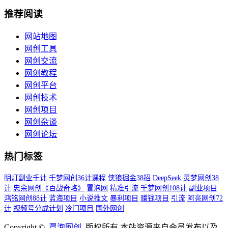
推荐阅读
网站地图
网创工具
网创交流
网创教程
网创平台
网创技术
网创项目
网创杂谈
网创论坛
热门标签
明灯副业千计
千梦网创36计课程
侠狼掘金38招
DeepSeek
灵梦网创38
计
忠余网创《百战奇略》
冒泡网
精准引流
千梦网创108计
副业项目
鸿铭网创88计
蓝海项目
小说推文
暴利项目
赚钱项目
引流
阿亮网创72
计
视频号分成计划
冷门项目
国外网创
Copyright ©
冒泡网创
版权所有 本站资源来自会员发布以及