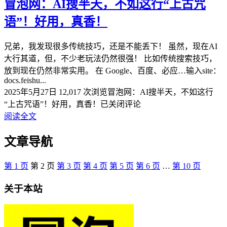
冒泡网：AI搜半天，不如这行“上古咒
语”！好用，真香！
兄弟，我发现很多传统技巧，还是不能丢下！ 虽然，现在AI
大行其道，但，不少老玩法仍然很强！ 比如传统搜索技巧，
放到现在仍然非常实用。 在 Google、百度、必应…输入site：
docs.feishu...
2025年5月27日
12,017 次浏览
冒泡网：AI搜半天，不如这行
“上古咒语”！好用，真香！
已关闭评论
阅读全文
文章导航
第
1
页
第
2
页
第
3
页
第
4
页
第
5
页
第
6
页
…
第
10
页
关于本站