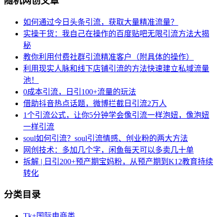
随机网创文章
如何通过今日头条引流，获取大量精准流量？
实操干货：我自己在操作的百度贴吧无限引流方法大揭
秘
教你利用付费社群引流精准客户（附具体的操作）
利用现实人脉和线下店铺引流的方法快速建立私域流量
池！
0成本引流，日引100+流量的玩法
借助抖音热点话题，微博拦截日引流2万人
1个引流公式，让你5分钟学会像引流一样泡妞，像泡妞
一样引流
soul如何引流？soul引流情感、创业粉的两大方法
网创技术：多加几个字，闲鱼每天可以多卖几十单
拆解 | 日引200+预产期宝妈粉，从预产期到K12教育持续
转化
分类目录
Tk+国际电商类