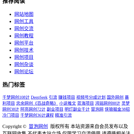
推荐阅读
网站地图
网创工具
网创交流
网创教程
网创平台
网创技术
网创项目
网创杂谈
网创论坛
热门标签
千梦网创108计
DeepSeek
引流
赚钱项目
视频号分成计划
国外网创
暴
利项目
忠余网创《百战奇略》
小说推文
蓝海项目
鸿铭网创88计
灵梦
网创38计
阿亮网创72计
副业项目
明灯副业千计
冒泡网
侠狼掘金38招
冷门项目
千梦网创36计课程
精准引流
Copyright ©
冒泡网创
版权所有 本站资源来自会员发布以及
互联网收集,不代表本站立场,仅限学习交流使用,请遵循相关法