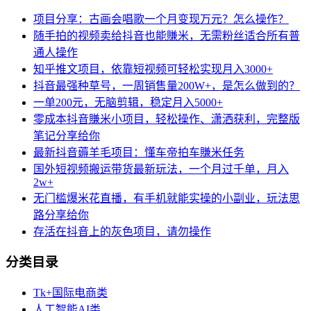
项目分享：古画会唱歌一个月变现万元？怎么操作？
随手拍的视频卖给抖音也能賺米，无需粉丝适合所有普
通人操作
知乎推文项目，依靠短视频可轻松实现月入3000+
抖音最强种草号，一周销售量200W+，是怎么做到的？
一单200元，无脑剪辑，稳定月入5000+
零成本抖音賺米小项目，轻松操作、潇洒获利，完整版
笔记分享给你
最新抖音薅羊毛项目：懂车帝拍车賺米任务
国外短视频搬运带货最新玩法，一个月过千单，月入
2w+
无门槛爆米花直播，有手机就能实操的小副业，玩法思
路分享给你
存活在抖音上的灰色项目，请勿操作
分类目录
Tk+国际电商类
人工智能AI类