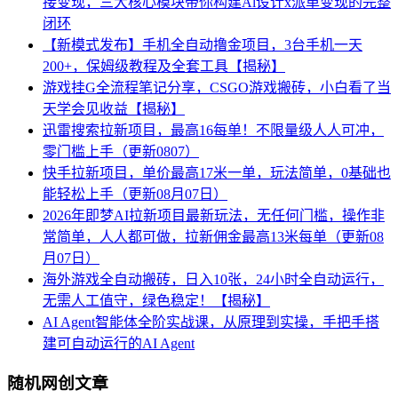
接变现，三大核心模块带你构建Al设计x派单变现的完整
闭环
【新模式发布】手机全自动撸金项目，3台手机一天
200+，保姆级教程及全套工具【揭秘】
游戏挂G全流程笔记分享，CSGO游戏搬砖，小白看了当
天学会见收益【揭秘】
迅雷搜索拉新项目，最高16每单！不限量级人人可冲，
零门槛上手（更新0807）
快手拉新项目，单价最高17米一单，玩法简单，0基础也
能轻松上手（更新08月07日）
2026年即梦AI拉新项目最新玩法，无任何门槛，操作非
常简单，人人都可做，拉新佣金最高13米每单（更新08
月07日）
海外游戏全自动搬砖，日入10张，24小时全自动运行，
无需人工值守，绿色稳定！【揭秘】
AI Agent智能体全阶实战课，从原理到实操，手把手搭
建可自动运行的AI Agent
随机网创文章