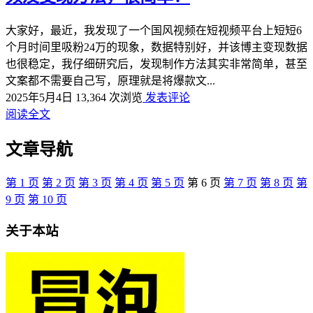
大家好，最近，我发现了一个国风视频在短视频平台上短短6
个月时间里吸粉24万的现象，数据特别好，并该博主变现数据
也很稳定，我仔细研究后，发现制作方法其实非常简单，甚至
文案都不需要自己写，原理就是将爆款文...
2025年5月4日
13,364 次浏览
发表评论
阅读全文
文章导航
第
1
页
第
2
页
第
3
页
第
4
页
第
5
页
第
6
页
第
7
页
第
8
页
第
9
页
第
10
页
关于本站